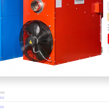
Н
н
сии
ним
ним