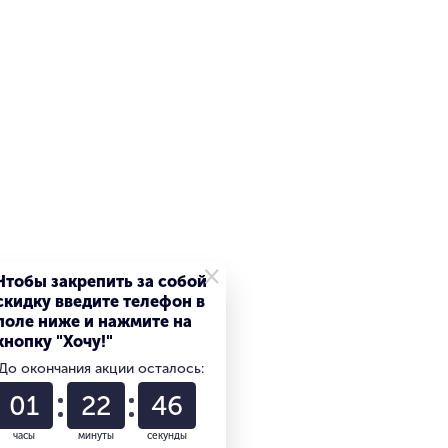
×
Чтобы закрепить за собой
скидку введите телефон в
поле ниже и нажмите на
кнопку "Хочу!"
До окончания акции осталось:
01
22
46
часы
минуты
секунды