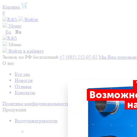
Корзина
0
Войти
Меню
En
Ru
Меню
Войти в кабинет
Звонок по РФ бесплатный
+7 (495) 252-07-02
Мы Вам перезво
О нас
Кто мы
Новости
Отзывы
Возможно
Контакты
на
Политика конфиденциальности
Продукция
Воздухонагреватели